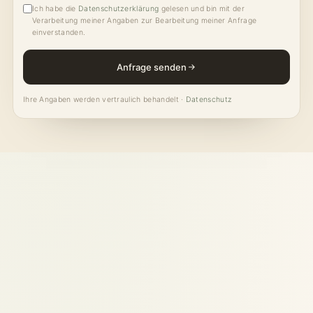
Ich habe die
Datenschutzerklärung
gelesen und bin mit der
Verarbeitung meiner Angaben zur Bearbeitung meiner Anfrage
einverstanden.
Anfrage senden
Ihre Angaben werden vertraulich behandelt ·
Datenschutz